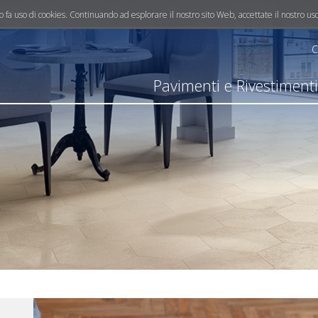
info@mereghettipavimenti.it
ito fa uso di cookies. Continuando ad esplorare il nostro sito Web, accettate il nostro us
C
Pavimenti e Rivestiment