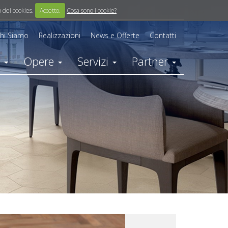
o dei cookies.
Accetto.
Cosa sono i cookie?
hi Siamo
Realizzazioni
News e Offerte
Contatti
i
Opere
Servizi
Partner