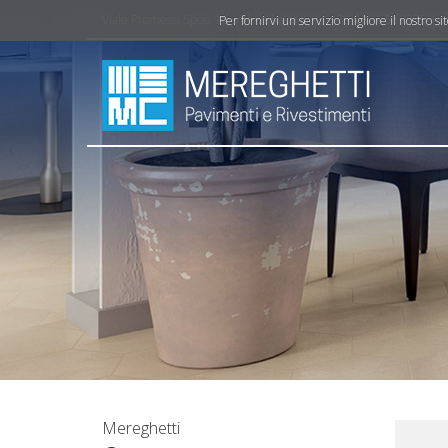
Viale Promessi Sposi 16, Valmadrera (Lc) | +39 0341 582075 | 
Per fornirvi un servizio migliore il nostro s
Mereghetti