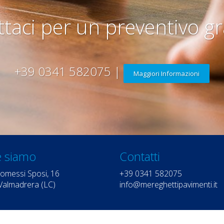
taci per un preventivo gr
+39 0341 582075 |
Maggiori Informazioni
 siamo
Contatti
romessi Sposi, 16
+39 0341 582075
Valmadrera (LC)
info@mereghettipavimenti.it