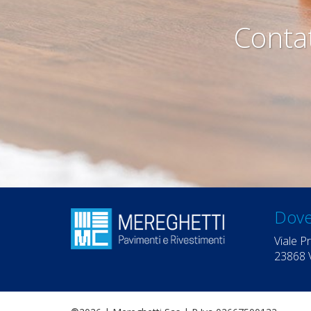
Contat
Dove
Viale P
23868 