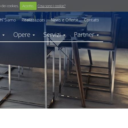
o dei cookies.
Accetto.
Cosa sono i cookie?
hi Siamo
Realizzazioni
News e Offerte
Contatti
i
Opere
Servizi
Partner