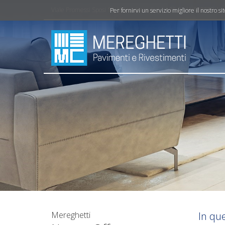
Viale Promessi Sposi 16, Valmadrera (Lc) | +39 0341 582075 | 
Per fornirvi un servizio migliore il nostro s
Mereghetti
In qu