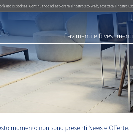
info@mereghettipavimenti.it
ito fa uso di cookies. Continuando ad esplorare il nostro sito Web, accettate il nostro us
C
Pavimenti e Rivestiment
esto momento non sono presenti News e Offerte.